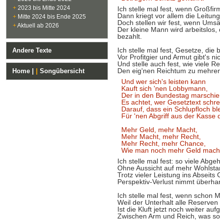
+
2023 bis Mitte 2024
Ich stelle mal fest, wenn Großfirm
Dann kriegt vor allem die Leitung
+
Mitte 2024 bis Ende 2025
Doch stellen wir fest, wenn Umsä
+
Aktuell ab 2026
Der kleine Mann wird arbeitslos,
bezahlt.
Ich stelle mal fest, Gesetze, die
Andere Texte
Vor Profitgier und Armut gibt's nic
Und stelle auch fest, wie viele R
Den eig'nen Reichtum zu mehren
Home |
|
Songübersicht
Und wer sich's leisten kann
Kauft sich 'nen Lobbymann,
Der in den Bundestag marschier
Es achtet, wer Gesetztext schrei
Darauf, dass ein Schlupfloch ble
Für 'nen Abgriff aus der Kasse 
Mehr Geld, mehr Macht,
Mehr Macht, mehr Recht,
Mehr Recht, mehr Chance,
Wie man noch mehr Geld mach
Ich stelle mal fest: so viele Abge
Ohne Aussicht auf mehr Wohlsta
Trotz vieler Leistung ins Abseits
Perspektiv-Verlust nimmt überha
Ich stelle mal fest, wenn schon M
Weil der Unterhalt alle Reserven f
Ist die Kluft jetzt noch weiter au
Zwischen Arm und Reich, was sozi