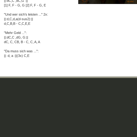
||:dC,C ,dC,G :||
[1] F, F - G, G [2] F, F - G, E
"Und wer sich's leisten ..." 2x:
||:d,C,d,a(d-sus2):||
d,C,B,B - C,C,E,E
"Mehr Geld ...":
||:dC,C ,dG, G:||
dC, C, CB, B - C, C, A, A
"Da muss sich was ...":
||: d, a :||(3x) C,E