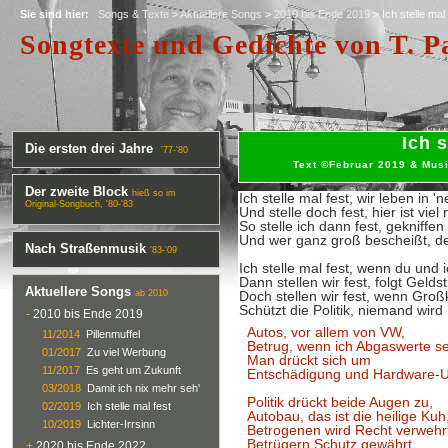
Sie sind hier:
Songs & Texte
>
Aktuellere Songs
>
2010 bis Ende 2019
> Ich stelle mal
Songtexte und Gedichte von T. P
Ich s
Die ersten drei Jahre
'77-'80
Text ©Februar 2019 & Musi
Der zweite Block
hieß so im
Ich stelle mal fest, wir leben in 
Original-Songbuch, '80-'83
Und stelle doch fest, hier ist viel 
So stelle ich dann fest, gekniffen 
Und wer ganz groß bescheißt, de
Nach Straßenmusik
'83-'09
Ich stelle mal fest, wenn du und 
Dann stellen wir fest, folgt Gelds
Aktuellere Songs
ab 2010
Doch stellen wir fest, wenn Gro
Schützt die Politik, niemand wird
-
2010 bis Ende 2019
Autos, vor allem von VW,
11/2014
Pillenmuffel
Betrug, wenn ich Abgaswerte s
01/2017
Zu viel Werbung
Man drückt sich um
11/2017
Es geht um Zukunft
Entschädigung und Hardware-U
03/2018
Damit ich nix mehr seh'
Politik drückt beide Augen zu,
02/2019
Ich stelle mal fest
Autobau, das ist die heilige Kuh
10/2019
Lichter-Irrsinn
Betrogenen wird Recht verwehrt
Betrügern Schutz gewährt.
+
2020 bis Ende 2022