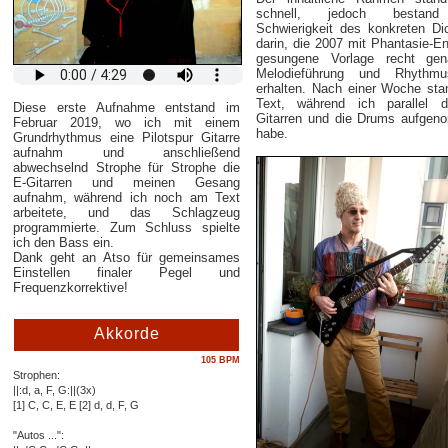
schnell, jedoch bestan
Schwierigkeit des konkreten Di
darin, die 2007 mit Phantasie-En
gesungene Vorlage recht gen
Melodieführung und Rhythm
erhalten. Nach einer Woche sta
Text, während ich parallel 
Diese erste Aufnahme entstand im
Gitarren und die Drums aufge
Februar 2019, wo ich mit einem
habe.
Grundrhythmus eine Pilotspur Gitarre
aufnahm und anschließend
abwechselnd Strophe für Strophe die
E-Gitarren und meinen Gesang
aufnahm, während ich noch am Text
arbeitete, und das Schlagzeug
programmierte. Zum Schluss spielte
ich den Bass ein.
Dank geht an Atso für gemeinsames
Einstellen finaler Pegel und
Frequenzkorrektive!
Akkorde
105 BPM
Strophen:
||:d, a, F, G:||(3x)
[1] C, C, E, E [2] d, d, F, G
"Autos ...":