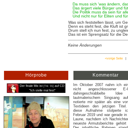
Da muss sich 'was ändern, das
Das ärgert viele Bürger und fü
Die Politik muss da sein für all
Und nicht nur für Eliten und fü
Was sich feststellen lässt, um Ger
Denn es steht fest, die Kluft ist g
Drum stell ich nun fest, zu unglei
Das ist ein Sprengsatz für die D
Keine Änderungen
<vorige Seite
|
Hörprobe
Kommentar
Im Oktober 2007 nahm ich ei
Der finale Mix ist
auf CD:
[Trk: 01]
nicht angeschlossener E-Gi
"Ich stelle mal fest"
dahingeschrabbelte Ide
lautmalerischem Singsang au
notierte mir später als eine vo
Textideen den jetzigen Titel
diese Aufnahme stolperte i
Februar 2019 und war gerade in
Laune, nachdem ich Nachrichte
neueste Armutsberichte gehört 
Der inhaltliche Rahmen stan