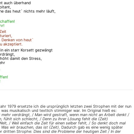
mt auch überhand
itant,
ne das heut` nichts mehr läuft,
schaffen!
hr!
Zeit
turiert,
m Denken von heut`
u akzeptiert.
in ein starr Korsett gezwängt
erdrängt,
erhöht damit den Stress,
ehr
,
ffen!
!
jahr 1979 ersetzte ich die ursprünglich letzten zwei Strophen mit der nun
 was musikalisch und textlich stimmiger war. Im Original hieß es:
mehr verdrängt, / Man wird gestraft, wenn man nicht an Arbeit denkt /
n, fühlt sich schlecht, / Denn zu ihrer Lösung fehlt die (Zeit)
lt, / Weil einfach die Zeit für einen selber fehlt, / So denkt doch mal
 Was wir brauchen, das ist (Zeit)
. Dadurch gab es eine wenig später
r dritten Strophe:
Dies sind die Probleme der heutigen Zeit / In der