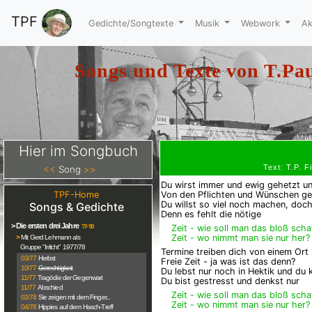
TPF
Gedichte/Songtexte
Musik
Webwork
Ak
Songs und Texte von
T.Pau
Hier im Songbuch
Text: T.P. 
<<
Song
>>
Du wirst immer und ewig gehetzt un
TPF-Home
Von den Pflichten und Wünschen ge
Du willst so viel noch machen, doch
Songs & Gedichte
Denn es fehlt die nötige
> Die ersten drei Jahre
Zeit - wie soll man das bloß scha
'77-'80
Zeit - wo nimmt man sie nur her?
>
Mit Gerd Lehmann als
Gruppe "Irrlicht" 1977/78
Termine treiben dich von einem Ort
03/77
Herbst
Freie Zeit - ja was ist das denn?
10/77
Gerechtigkeit
Du lebst nur noch in Hektik und du 
11/77
Tragödie der Gegenwart
Du bist gestresst und denkst nur
11/77
Abschied
Zeit - wie soll man das bloß scha
02/78
Sie zeigen mit dem Finger...
Zeit - wo nimmt man sie nur her?
04/78
Hippies auf dem Hasch-Treff