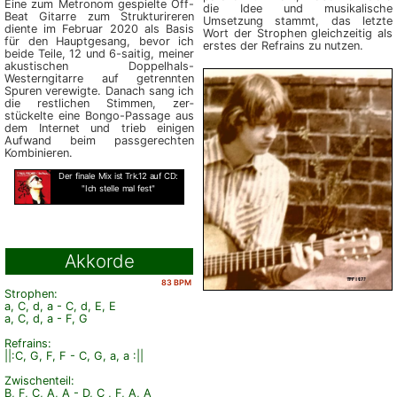
Eine zum Metronom gespielte Off-
die Idee und musikalische
Beat Gitarre zum Strukturireren
Umsetzung stammt, das letzte
diente im Februar 2020 als Basis
Wort der Strophen gleichzeitig als
für den Hauptgesang, bevor ich
erstes der Refrains zu nutzen.
beide Teile, 12 und 6-saitig, meiner
akustischen Doppelhals-
Westerngitarre auf ge­trenn­ten
Spuren verewigte. Danach sang ich
die restlichen Stimmen, zer­
stückelte eine Bongo-Passage aus
dem Internet und trieb einigen
Aufwand beim passgerechten
Kombinieren.
Der finale Mix ist Trk.12 auf CD:
"Ich stelle mal fest"
Akkorde
83 BPM
Strophen:
a, C, d, a - C, d, E, E
a, C, d, a - F, G
Refrains:
||:C, G, F, F - C, G, a, a :||
Zwischenteil:
B, F, C, A, A - D, C , F, A, A