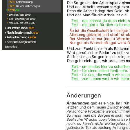
05/78
Katerstimmung
Die Sorge um den Arbeitsplatz nim
06/78
Die Zeit wird es sagen
Und das Arbeitspensum steigt exorb
>
07/78
Zeit
Denn die Arbeit bringt das Geld, oh
Und das Maß für die Arbeit ist die
+
1978 bis Aug. 1979
+
Sep. 1979 bis Apr. 1980
Zeit - das kannst du doch nicht 
+
Mai 1980 bis Dez. 1980
Zeit - die gibt's für dich nicht me
+ Der zweite Block
'80-'83
So ist die Gesellschaft in hiesiger 
+ Nach Straßenmusik
'83-'09
Alles eng getaktet und straff struk
+ Aktuellere Songs
ab 2010
Der Mensch ist nur (noch) Ware i
+ Komplette Songübersicht
Nur gut als Wirtschaftsgut wirst D
Seitenanfang
Und zum Funktionier`n als Rädchen 
Wird persönlicher Bedarf zu sehr v
So frisst man Sorgen in sich rein, 
Das geht nicht gut, wir brauchen m
Zeit - um all das hier zu schaffen
Zeit - für einen selbst fehlt sehr.
Zeit - für uns, die woll`n wir scha
Zeit - zum Leben woll`n wir mehr
Änderungen
Änderungen
gab es einige. Im Früh
letzten und dem neuen Zwischenteil,
Persönliche Probleme werden immer 
So frisst man die Sorgen in sich, rei
Seelische Wracks überfluten uns're We
nach, so kann's nicht weitergehen, /
geänderte Textdoppelung Anfang de