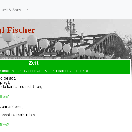
tuell & Sonst.
l Fischer
Zeit
Fischer, Musik: G.Lehmann & T.P. Fischer ©Juli 1978
d gejagt,
plagt,
 du kannst es nicht tun,
ffen?
 zum anderen,
kannst niemals ruh'n,
ffen?