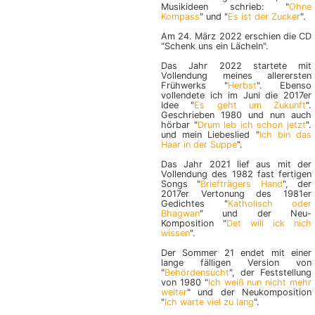
Musikideen schrieb: "
Ohne
Kompass
" und "
Es ist der Zucker
".
Am 24. März 2022 erschien die CD
"Schenk uns ein Lächeln".
Das Jahr 2022 startete mit
Vollendung meines allerersten
Frühwerks "
Herbst
". Ebenso
vollendete ich im Juni die 2017er
Idee "
Es geht um Zukunft
".
Geschrieben 1980 und nun auch
hörbar "
Drum leb ich schon jetzt
".
und mein Liebeslied "
Ich bin das
Haar in der Suppe
".
Das Jahr 2021 lief aus mit der
Vollendung des 1982 fast fertigen
Songs "
Briefträgers Hand
", der
2017er Vertonung des 1981er
Gedichtes "
Katholisch oder
Bhagwan
" und der Neu-
Komposition "
Det will ick nich
wissen
".
Der Sommer 21 endet mit einer
lange fälligen Version von
"
Behördensucht
", der Feststellung
von 1980 "
Ich weiß nun nicht mehr
weiter
" und der Neukomposition
"
Ich warte viel zu lang
".