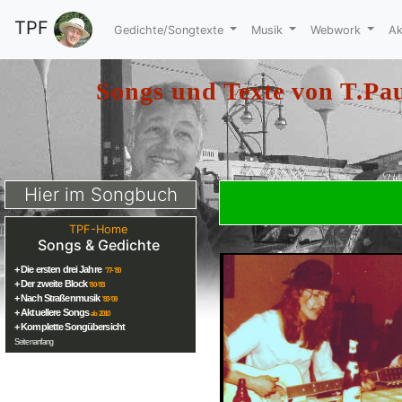
TPF
Gedichte/Songtexte
Musik
Webwork
Ak
Songs und Texte von
T.Pau
Hier im Songbuch
TPF-Home
Songs & Gedichte
+ Die ersten drei Jahre
'77-'80
+ Der zweite Block
'80-'83
+ Nach Straßenmusik
'83-'09
+ Aktuellere Songs
ab 2010
+ Komplette Songübersicht
Seitenanfang