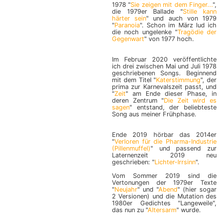
1978 "
Sie zeigen mit dem Finger...
",
die 1979er Ballade "
Stille kann
härter sein
" und auch von 1979
"
Paranoia
". Schon im März lud ich
die noch ungelenke "
Tragödie der
Gegenwart
" von 1977 hoch.
Im Februar 2020 veröffentlichte
ich drei zwischen Mai und Juli 1978
geschriebenen Songs. Beginnend
mit dem Titel "
Katerstimmung
", der
prima zur Karnevalszeit passt, und
"
Zeit
" am Ende dieser Phase, in
deren Zentrum "
Die Zeit wird es
sagen
" entstand, der beliebteste
Song aus meiner Frühphase.
Ende 2019 hörbar das 2014er
"
Verloren für die Pharma-Industrie
(Pillenmuffel)
" und passend zur
Laternenzeit 2019 neu
geschrieben: "
Lichter-Irrsinn
".
Vom Sommer 2019 sind die
Vertonungen der 1979er Texte
"
Neujahr
" und "
Abend
" (hier sogar
2 Versionen) und die Mutation des
1980er Gedichtes "Langeweile",
das nun zu "
Altersarm
" wurde.