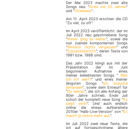
Der Mai 2023 machte zwei alte
Songs neu: "
Greis mit 20 Jahren
"
und "
Gradeaus
".
Am 11. April 2023 erschien die CD
"Zu viel, zu oft".
Im April 2023 veröffentlicht: der im
Juli 2022 neu geschriebene Song
"
Immer ging es weiter
", sowie die
nun zuende komponierten Songs
"
Wirklich nichts vergessen
" und
"
Zustandsbericht
", deren Texte von
1981 bzw. 1988 sind.
Das Jahr 2022 klingt aus mit der
Präsentation der im Juni
begonnenen Aufnahme eines
meiner beliebtesten Songs "
Was
bin ich wert?
" und eines meiner
längsten Songs "
Ich brauche
jemanden
", sowie dem Entwurf für
"
Du weinst
", die ich alle Anfang der
80er Jahre schrieb. Ende Juli
schon der komplett neue Song "
Es
piept wohl
". Und auch endlich
online die etwas aufbereitete
2010er "Halb-Live-Version" von "
Es
macht ja nichts mehr aus
".
Im Juli 2022 zwei neue Texte, die
ich auf fortgeschrittene, ältere