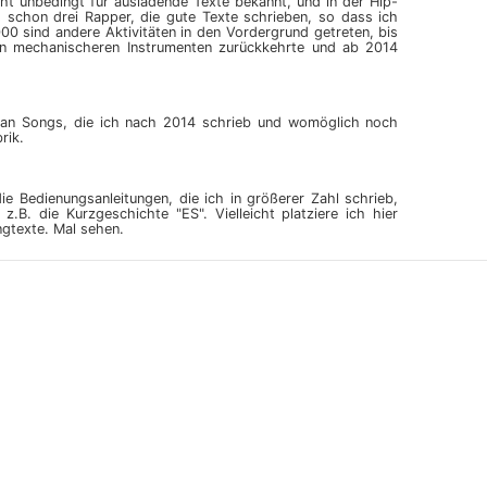
icht unbedingt für ausladende Texte bekannt, und in der Hip-
schon drei Rapper, die gute Texte schrieben, so dass ich
00 sind andere Aktivitäten in den Vordergrund getreten, bis
n mechanischeren Instrumenten zurückkehrte und ab 2014
l an Songs, die ich nach 2014 schrieb und womöglich noch
rik.
ie Bedienungsanleitungen, die ich in größerer Zahl schrieb,
z.B. die Kurzgeschichte "ES". Vielleicht platziere ich hier
ngtexte. Mal sehen.