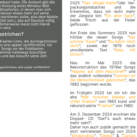
ebaut habe. Die Antwort gibt die
2025 "
Das Mogel-Genie
"(der Ver­
re Nutzung eines Miniatur-Bild­
packungs­in­dus­trie) und die
 Situationen, in denen man sich
Erkenntnis, dass ich nicht mehr
besser etwas mehr auf seine
der Jüngste bin: "
Ein alter Sack
",
zentrieren sollte, also dem Mobile
beide frisch aus der Feder
. Cell (am.), das auf Deutsch völlig
d­licherweise meist nicht Händi
geflossen.
n wird.
Am Ende des Sommers 2025 nun
estrichen?
hörbar die neuen Songs "
Der
 Kapitel-Links, die durch­ge­stri­chen
schöne Traum
" und "
Du liebst mich
n erst später veröffent­licht. Ich
nicht
", sowie der 1979 noch
 Songs vor der Publikation
unvollendete Text "
Alles mit
 einmal halbwegs brauchbar
Strom
".
und das braucht seine Zeit.
Neu im Mai 2025 die
Rekonstruktion des 1978er Songs
gestrichenes wird später veröffentlicht
"
Hippies auf dem Haschtreff
" und
das endlich vollendete "
Gestern ist
die Menschlichkeit gestorben
", das
1982 begonnen wurde.
Im Frühjahr 2025 tat ich ich die
alte "
Mär forscher Maiden und
stiller Knaben
" von 1983 kund und
rekonstruierte "
Freiheit
" von 1980.
Am 3. Dezember 2024 erschien die
Doppel- CD "Darf's auch etwas
mehr sein?".
Daher nun auch publik gemacht die
dort vertretenen Songs von 2024
"
Infrastruktur
", "
Demut
" & "
Zurück