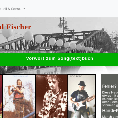
tuell & Sonst.
l Fischer
Vorwort zum Song(text)buch
Fehler?
Diese Neug
etwas mit d
es noch ke
alten Seite
schirmen g
Händi-K
Manch eine