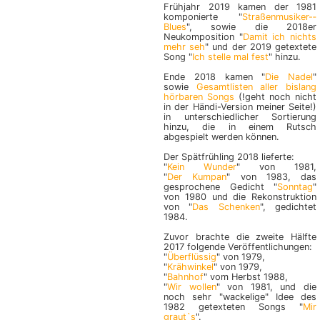
Frühjahr 2019 kamen der 1981
komponierte "
Straßen­musiker-­
Blues
", sowie die 2018er
Neukomposition "
Damit ich nichts
mehr seh
" und der 2019 getextete
Song "
Ich stelle mal fest
" hinzu.
Ende 2018 kamen "
Die Nadel
"
sowie
Gesamtlisten aller bislang
hörbaren Songs
(!geht noch nicht
in der Händi-Version meiner Seite!)
in unterschiedlicher Sortierung
hinzu, die in einem Rutsch
abgespielt werden können.
Der Spätfrühling 2018 lieferte:
"
Kein Wunder
" von 1981,
"
Der Kumpan
" von 1983, das
gesprochene Gedicht "
Sonntag
"
von 1980 und die Rekonstruktion
von "
Das Schenken
", gedichtet
1984.
Zuvor brachte die zweite Hälfte
2017 folgende Veröffentlichungen:
"
Überflüssig
" von 1979,
"
Krähwinkel
" von 1979,
"
Bahnhof
" vom Herbst 1988,
"
Wir wollen
" von 1981, und die
noch sehr "wackelige" Idee des
1982 getexteten Songs "
Mir
graut`s
".