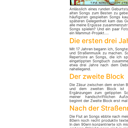
Anlässlich eines runden Geburtst
alten Songs zum Besten zu geben.
häufigsten gespielten Songs ka
späteren Gelegenheit kam das Ge
alle meine Ergüsse zusammenzutr
Songs spielen? Und ein paar Fot
ein Mammut-Projekt....
Die ersten drei Ja
Mit 17 Jahren begann ich, Songte
und Straßenmusik zu machen. So
Repertoire an Songs, die ich s
einge­tippten Songbuch zusammen
etwa drei Jahre nach dem Debüt
naheliegend.
Der zweite Block
Die Zäsur zwischen dem ersten Bl
und dem zweiten Block ist e
Ergänzungen zum getippten S
meiner handschriftlichen Auf
beginnt der Zweite Block erst mal
Nach der Straßen
Die Flut an Songs ebbte nach mein
80ern noch recht produktiv text
In den 90ern konzentrierte ich m