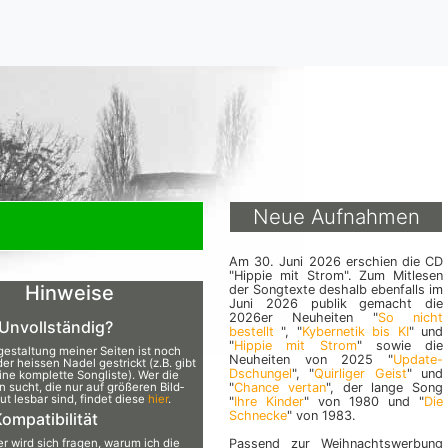
Neue Aufnahmen
Am 30. Juni 2026 erschien die CD
"Hippie mit Strom". Zum Mitlesen
Hinweise
der Songtexte deshalb ebenfalls im
Juni 2026 publik gemacht die
2026er Neuheiten "
So nicht
 Unvollständig?
bestellt
", "
Kybernetik bis KI
" und
"
Hippie mit Strom
" sowie die
estaltung meiner Seiten ist noch
Neuheiten von 2025 "
Update-
er heissen Nadel gestrickt (z.B. gibt
Dschungel
", "
Quirliger Geist
" und
ine komplette Songliste). Wer die
n sucht, die nur auf größeren Bild­
"
Chance vertan
", der lange Song
ut lesbar sind, findet diese
hier
.
"
Ihre Kinder
" von 1980 und "
Die
Schnecke
" von 1983.
ompatibilität
r wird sich fragen, warum ich die
Passend zur Weihnachtswerbung