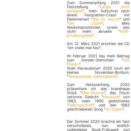
Zum Sommeranfang 2021 die
Feststellung "
Lange nicht
geregnet
", mein Aufschrei nach
einem Festplatten-Crash mit
Datenverlust "
Wie oft, wie oft
" und
"
Die Lücke
", alles
Neukompositionen, sowie das
nicht mehr aktuelle "
NDR-
Erhaltungslied
".
Am 12. März 2021 erschien die CD
"Ich stelle mal fest".
Im Februar 2021 neu mein Beitrag
zum Gender-Sternchen: "
Das
Plural-i
".
Statt Karnevalstart 2020 noch ein
kleines November-Bonbon:
"
Rasierpinsels Lebensabend
".
Zum Herbstanfang 2020
präsentiere ich das brandneue
Stück "
Miet-Wucher
", das frisch
vertonte Gedicht "
Karussell
" von
1983, mein 1990 gedichtetes
"
Selbstportrait
" und den 1983
geschrie­benen Song "
So Dumm
".
Der Sommer 2020 brachte ein fast
verschollenes, nun endlich
vollendetes Rock-Frühwerk von