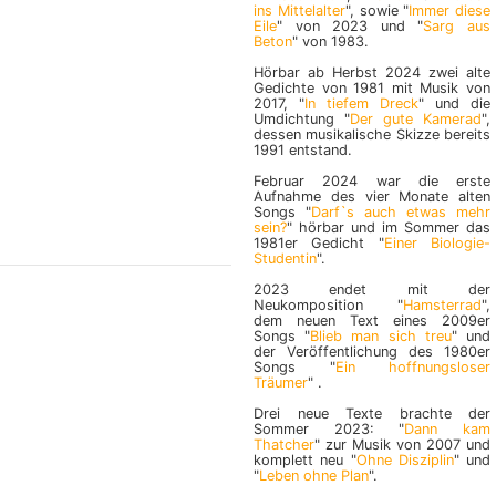
ins Mittelalter
", sowie "
Immer diese
Eile
" von 2023 und "
Sarg aus
Beton
" von 1983.
Hörbar ab Herbst 2024 zwei alte
Gedichte von 1981 mit Musik von
2017, "
In tiefem Dreck
" und die
Umdichtung "
Der gute Kamerad
",
dessen musikalische Skizze bereits
1991 entstand.
Februar 2024 war die erste
Aufnahme des vier Monate alten
Songs "
Darf`s auch etwas mehr
sein?
" hörbar und im Sommer das
1981er Gedicht "
Einer Biologie-
Studentin
".
2023 endet mit der
Neukomposition "
Hamsterrad
",
dem neuen Text eines 2009er
Songs "
Blieb man sich treu
" und
der Veröffentlichung des 1980er
Songs "
Ein hoffnungsloser
Träumer
" .
Drei neue Texte brachte der
Sommer 2023: "
Dann kam
Thatcher
" zur Musik von 2007 und
komplett neu "
Ohne Disziplin
" und
"
Leben ohne Plan
".