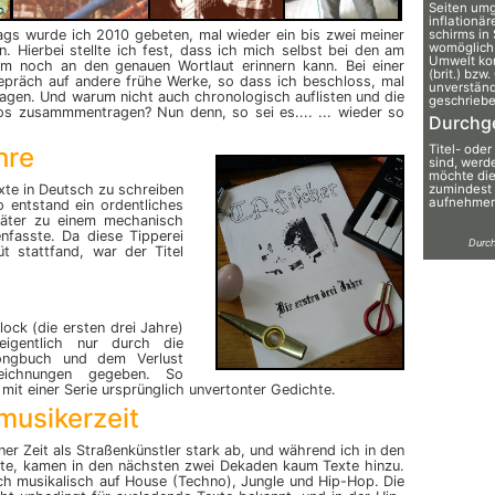
Seiten umg
inflatio­nä
ags wurde ich 2010 gebeten, mal wieder ein bis zwei meiner
schirms in
womöglich 
 Hierbei stellte ich fest, dass ich mich selbst bei den am
Umwelt kon
um noch an den genauen Wortlaut erinnern kann. Bei einer
(brit.) bzw
präch auf andere frühe Werke, so dass ich beschloss, mal
unver­stän
agen. Und warum nicht auch chronologisch auflisten und die
geschriebe
os zusammmentragen? Nun denn, so sei es.... ... wieder so
Durchg
hre
Titel- oder
sind, werde
möchte die
xte in Deutsch zu schreiben
zumindest
aufnehmen 
 entstand ein ordentliches
päter zu einem mecha­nisch
­fasste. Da diese Tipperei
Durch
 stattfand, war der Titel
ock (die ersten drei Jahre)
igentlich nur durch die
ongbuch und dem Verlust
zeichnungen gegeben. So
 mit einer Serie ursprünglich unvertonter Gedichte.
musikerzeit
er Zeit als Straßenkünstler stark ab, und während ich in den
ete, kamen in den nächsten zwei Dekaden kaum Texte hinzu.
ich musikalisch auf House (Techno), Jungle und Hip-Hop. Die